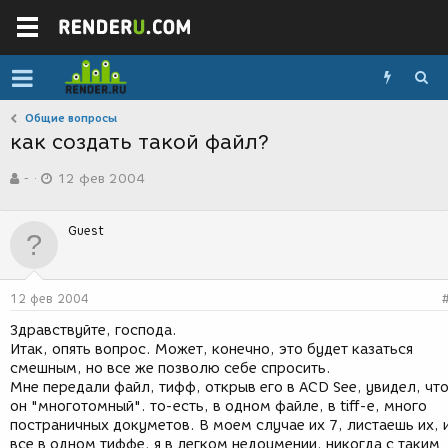
Общие вопросы
как создать такой файл?
А
Д
-
12 фев 2004
в
а
т
т
о
а
Guest
р
с
т
о
е
з
м
д
12 фев 2004
ы
а
н
Здравствуйте, господа.
и
Итак, опять вопрос. Может, конечно, это будет казаться
я
смешным, но все же позволю себе спросить.
Мне передали файл, тифф, открыв его в ACD See, увидел, чт
он "многотомный". то-есть, в одном файле, в tiff-e, много
постраничных докуметов. В моем случае их 7, листаешь их, 
все в одном тиффе. я в легком недоумении. никогда с таким