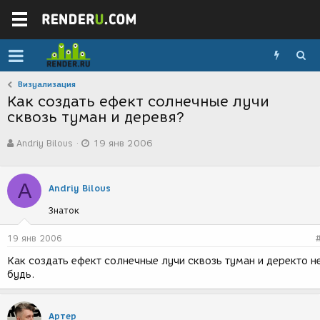
Визуализация
Как создать ефект солнечные лучи
сквозь туман и деревя?
А
Д
Andriy Bilous
19 янв 2006
в
а
т
т
о
а
A
р
с
Andriy Bilous
т
о
Знаток
е
з
м
д
ы
а
19 янв 2006
н
Как создать ефект солнечные лучи сквозь туман и деректо н
и
будь.
я
Артер