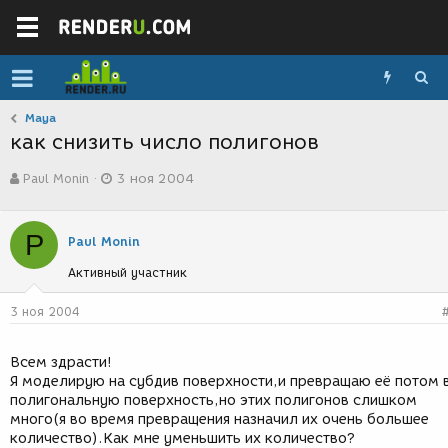
Maya
как снизить число полигонов
А
Д
Paul Monin
3 ноя 2004
в
а
т
т
о
а
P
р
с
Paul Monin
т
о
Активный участник
е
з
м
д
ы
а
3 ноя 2004
н
и
Всем здрасти!
я
Я моделирую на субдив поверхности,и превращаю её потом 
полигональную поверхность,но этих полигонов слишком
много(я во время превращения назначил их очень большее
количество).Как мне уменьшить их количество?