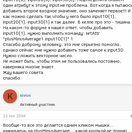
один атрибут к этому input не проблема. Вот когда я пытаюс
добавить второе входное значение, оно заменяет первое!!! И
как можно сделать так чтобы у него было input1D[1],
input2D[1], input3D[1] и так далее. В хелпе про это - тишина.
На каком-то форуме я нашел ответ, чтобы добавить
input1D[1], нужно выполнить команду: setAttr
"plusMinusAverage1.input1D[1]" 1
Спасибо доброму человеку, это мне серьезно помогло,
однако сейчас мне нужно добавить тоже самое к input3D.
Нужно сложить векторное число.
Не может быть, чтобы этим не пользовались постоянно,
наверняка многие знают.
Жду вашего совета
спасибо.
K
kivius
Активный участник
22 сен 2004
Вообще-то все это делается одним кликом мышки...
нажимаешь на plusMinusAverage... какой кнопкой не помню...