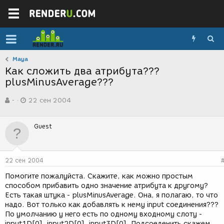
Maya
Как сложить два атрибута???
plusMinusAverage???
А
Д
-
22 сен 2004
в
а
т
т
о
а
Guest
р
с
т
о
е
з
м
д
22 сен 2004
ы
а
н
Помогите пожалуйста. Скажите, как можно простым
и
способом прибавить одно значение атрибута к другому?
я
Есть такая штука - plusMinusAverage. Она, я полагаю, то что
надо. Вот только как добавлять к нему input соединения???
По умолчанию у него есть по одному входному слоту -
input1D[0], input2D[0], input3D[0]. Подсоеденить скажем