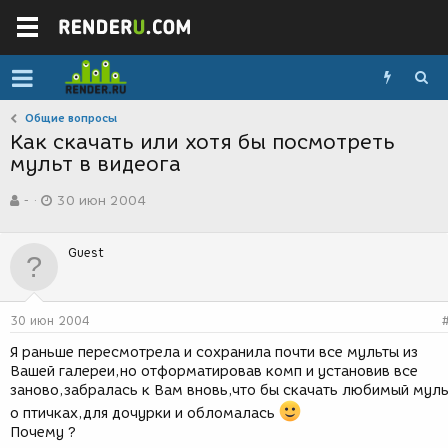
Общие вопросы
Как скачать или хотя бы посмотреть
мульт в видеога
А
Д
-
30 июн 2004
в
а
т
т
о
а
Guest
р
с
т
о
е
з
м
д
30 июн 2004
ы
а
н
Я раньше пересмотрела и сохранила почти все мульты из
и
Вашей галереи,но отформатировав комп и установив все
я
заново,забралась к Вам вновь,что бы скачать любимый муль
о птичках,для дочурки и обломалась
Почему ?