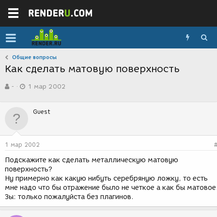
Общие вопросы
Как сделать матовую поверхность
А
Д
-
1 мар 2002
в
а
т
т
о
а
Guest
р
с
т
о
е
з
м
д
1 мар 2002
ы
а
н
Подскажите как сделать металлическую матовую
и
поверхность?
я
Ну примерно как какую нибуть серебряную ложку, то есть
мне надо что бы отражение было не четкое а как бы матовое
Зы: только пожалуйста без плагинов.