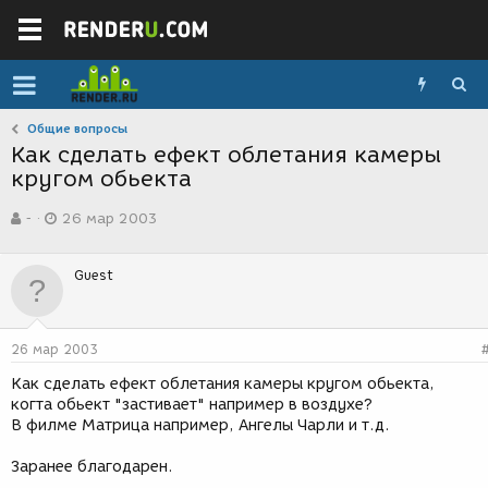
Общие вопросы
Как сделать ефект облетания камеры
кругом обьекта
А
Д
-
26 мар 2003
в
а
т
т
о
а
Guest
р
с
т
о
е
з
м
д
26 мар 2003
ы
а
н
Как сделать ефект облетания камеры кругом обьекта,
и
когта обьект "застивает" например в воздухе?
я
В филме Матрица например, Ангелы Чарли и т.д.
Заранее благодарен.