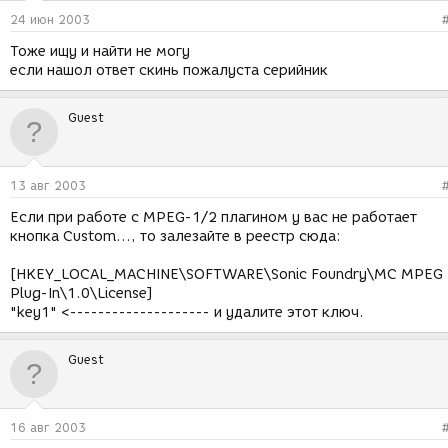
24 июн 2003
Тоже ищу и найти не могу
если нашол ответ скинь пожалуста серийник
Guest
13 авг 2003
Если при работе с MPEG-1/2 плагином у вас не работает
кнопка Custom..., то залезайте в реестр cюда:
[HKEY_LOCAL_MACHINE\SOFTWARE\Sonic Foundry\MC MPEG
Plug-In\1.0\License]
"key1" <-------------------- и удалите этот ключ.
Guest
16 авг 2003