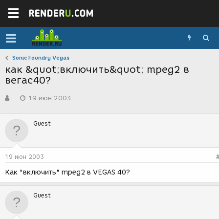
Sonic Foundry Vegas
как &quot;включить&quot; mpeg2 в
вегас40?
А
Д
-
19 июн 2003
в
а
т
т
о
а
Guest
р
с
т
о
е
з
м
д
19 июн 2003
ы
а
н
Как "включить" mpeg2 в VEGAS 40?
и
я
Guest