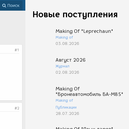
Поиск
Новые поступления
Making Of "Leprechaun"
Making of
03.08.2026
#1
Август 2026
Журнал
02.08.2026
Making Of
"Бронеавтомобиль БА-М85"
Making of
Публикации
#2
28.07.2026