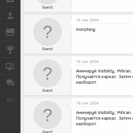
Guest
РАБОТА
16 сен 2004
morphing
REN
ЖУРНАЛ
КОНКУРСЫ
Guest
16 сен 2004
КУРСЫ
Анимируй Visibility, Mihr
Получается каркас. Затем к
ФОРУМ
наоборот.
Guest
RU
Русский
16 сен 2004
Анимируй Visibility, Mihr
Получается каркас. Затем к
наоборот.
Guest