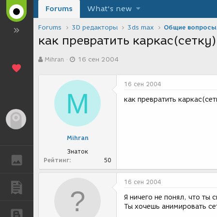
Forums
What's new
Forums
3D редакторы
3ds max
Общие вопросы
как превратить каркас(сетку)
А
Д
Mihran
16 сен 2004
в
а
т
т
о
а
16 сен 2004
р
с
M
т
о
как превратить каркас(сет
е
з
м
д
Гость
ы
а
н
Mihran
и
я
Знаток
ГАЛЕРЕЯ
Рейтинг
50
16 сен 2004
ПУБЛИКАЦИИ
Я ничего не понял, что ты
Ты хочешь анимировать се
БЛОГИ