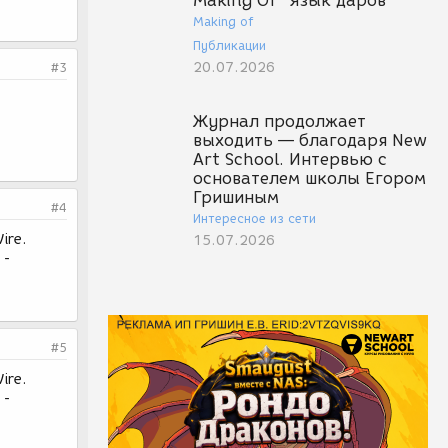
Making Of "Язык даров"
Making of
Публикации
20.07.2026
#3
Журнал продолжает
выходить — благодаря New
Art School. Интервью с
основателем школы Егором
Гришиным
#4
Интересное из сети
ire.
15.07.2026
 -
#5
ire.
 -