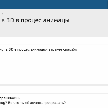
 в 3D в процес анимацы
ку) в 3D в процес анимацыи:заранее спасибо
 спрашиваешь.
тку? Во что ты её хочешь превращать?