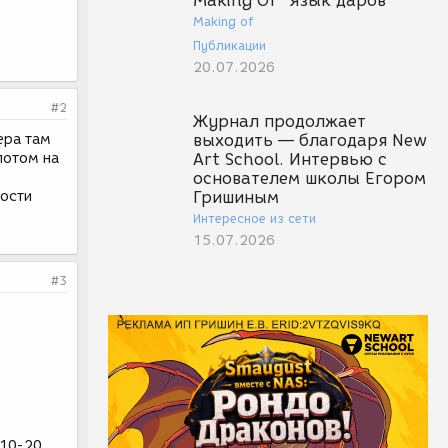
Making Of "Язык даров"
Making of
Публикации
20.07.2026
#2
Журнал продолжает
ера там
выходить — благодаря New
потом на
Art School. Интервью с
основателем школы Егором
рости
Гришиным
Интересное из сети
15.07.2026
#3
 10-20.