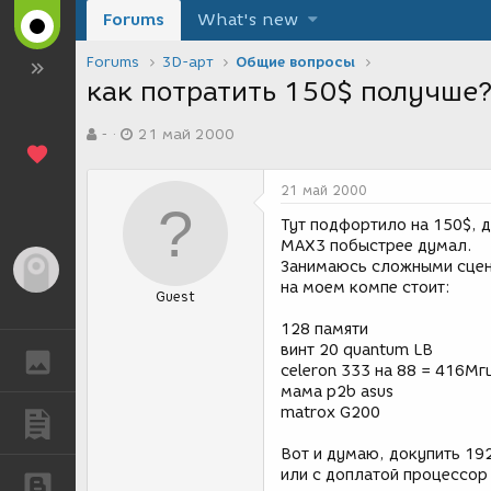
Forums
What's new
Forums
3D-арт
Общие вопросы
как потратить 150$ получше
А
Д
-
21 май 2000
в
а
т
т
о
а
21 май 2000
р
с
т
о
Тут подфортило на 150$, д
е
з
MAX3 побыстрее думал.
м
д
Занимаюсь сложными сце
Гость
ы
а
на моем компе стоит:
Guest
н
и
128 памяти
я
винт 20 quantum LB
ГАЛЕРЕЯ
celeron 333 на 88 = 416Мг
мама p2b asus
matrox G200
ПУБЛИКАЦИИ
Вот и думаю, докупить 19
или с доплатой процессор
БЛОГИ