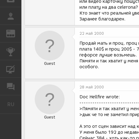
или видео карточку пошус
или плату на два celerona
Кто знает что реальней у
РАБОТА
Заранее благодарен.
REN
ЖУРНАЛ
22 май 2000
Продай мать и проц, проц 
плата 140$ и проц 200$ - 
КОНКУРСЫ
гефорсе лучше возьмешь.
Пямяти и так хватит у мен
Guest
особого.
КУРСЫ
ФОРУМ
28 май 2000
Doc Hellfire wrote:
---------------------------
RU
Русский
>Пямяти и так хватит у ме
>дык че то не заметил при
Guest
А это от сцен зависит над
У меня было 192 до недавн
Сейчас 384 - хоть как-то 