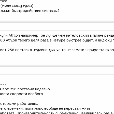
трее
? (свою маму сдам).
величит быстродействие системы?
купи Athlon например, он лучше чем интеловский в плане ренд
700 Athlon твоего целя раза в четыре быстрее будет. а видюху 
я вот 256 поставил недавно дык че то не заметил прироста ско
----
ня вот 256 поставил недавно
роста скорости особого.
 которыми работаешь.
его времени, пока макс вообще не перестал жить.
работает. Производительность субъективно увеличилась раз в