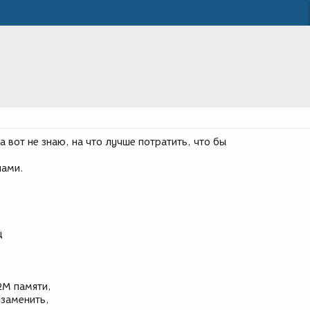
?
а вот не знаю, на что лучше потратить, что бы
нами.
ц
2M памяти,
 заменить,