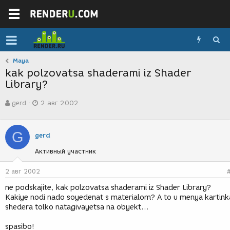
Maya
kak polzovatsa shaderami iz Shader
Library?
А
Д
gerd
2 авг 2002
в
а
т
т
о
а
G
р
с
gerd
т
о
Активный участник
е
з
м
д
ы
а
2 авг 2002
н
ne podskajite, kak polzovatsa shaderami iz Shader Library?
и
Kakiye nodi nado soyedenat s materialom? A to u menya kartink
я
shedera tolko natagivayetsa na obyekt...
spasibo!