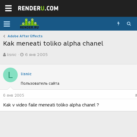
Adobe After Effects
Kak meneati toliko alpha chanel
А
Д
lisnic
6 янв 2005
в
а
т
т
о
а
L
р
с
lisnic
т
о
Пользователь сайта
е
з
м
д
ы
а
6 янв 2005
н
Kak v video faile meneati toliko alpha chanel ?
и
я