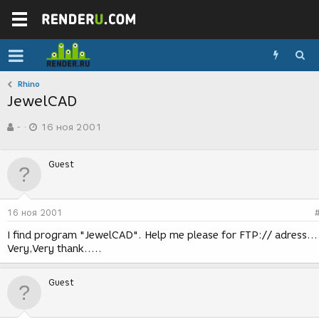
Rhino
JewelCAD
А
Д
-
16 ноя 2001
в
а
т
т
о
а
Guest
р
с
т
о
е
з
м
д
16 ноя 2001
ы
а
н
I find program "JewelCAD". Help me please for FTP:// adress...
и
Very,Very thank.....
я
Guest