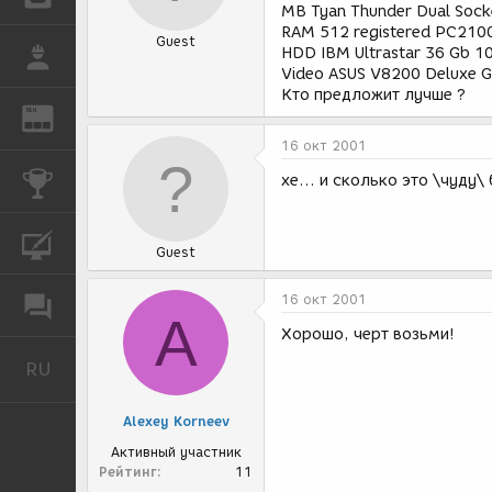
MB Tyan Thunder Dual Sock
RAM 512 registered PC210
Guest
HDD IBM Ultrastar 36 Gb 1
РАБОТА
Video ASUS V8200 Deluxe G
Кто предложит лучше ?
REN
ЖУРНАЛ
16 окт 2001
КОНКУРСЫ
хе... и сколько это \чуду\
КУРСЫ
Guest
16 окт 2001
ФОРУМ
A
Хорошо, черт возьми!
RU
Русский
Alexey Korneev
Активный участник
Рейтинг
11