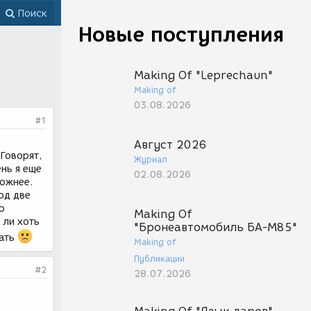
Поиск
Новые поступления
Making Of "Leprechaun"
Making of
03.08.2026
#1
Август 2026
Говорят,
Журнал
нь я еще
02.08.2026
ложнее.
од две
ю
Making Of
 ли хоть
"Бронеавтомобиль БА-М85"
рать
Making of
Публикации
#2
28.07.2026