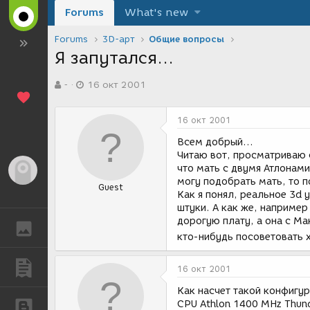
Forums
What's new
Forums
3D-арт
Общие вопросы
Я запутался...
А
Д
-
16 окт 2001
в
а
т
т
о
а
16 окт 2001
р
с
т
о
Всем добрый...
е
з
Читаю вот, просматриваю 
м
д
что мать с двумя Атлонами
Гость
ы
а
могу подобрать мать, то п
Guest
н
Как я понял, реальное 3d
и
штуки. А как же, например
я
дорогую плату, а она с Ма
ГАЛЕРЕЯ
кто-нибудь посоветовать 
ПУБЛИКАЦИИ
16 окт 2001
Как насчет такой конфигур
CPU Athlon 1400 MHz Thund
БЛОГИ