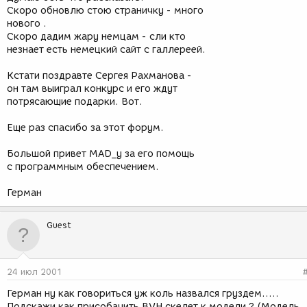
Скоро обновлю стою страничку - много
нового .
Скоро дадим жару немцам - сли кто
незнает есть немецкий сайт с галлереей.
Кстати поздравте Сергея Рахманова -
он там выиграл конкурс и его ждут
потрясающие подарки. Вот.
Еще раз спасибо за этот форум.
Большой привет MAD_у за его помощь
с программным обеспечением.
Герман
Guest
24 июл 2001
Герман ну как говориться уж коль назвался груздем.....
Подскажи как присобачить BVH скелет к модели ? (Модель