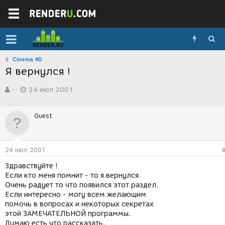
Cinema 4D
Я вернулся !
А
Д
-
24 июл 2001
в
а
т
т
о
а
Guest
р
с
т
о
е
з
м
д
24 июл 2001
ы
а
н
Здравствуйте !
и
Если кто меня помнит - то я вернулся.
я
Очень радует то что появился этот раздел.
Если интересно - могу всем желающим
помочь в вопросах и некоторых секретах
этой ЗАМЕЧАТЕЛЬНОЙ программы.
Думаю есть что рассказать.