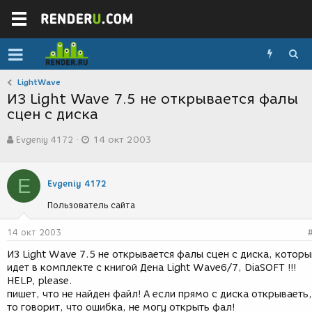
LightWave
ИЗ Light Wave 7.5 не открывается фалы
сцен с диска
А
Д
Evgeniy 4172
14 окт 2003
в
а
т
т
о
а
E
р
с
Evgeniy 4172
т
о
Пользователь сайта
е
з
м
д
ы
а
14 окт 2003
н
ИЗ Light Wave 7.5 не открывается фалы сцен с диска, которы
и
идет в комплекте с книгой Дена Light Wave6/7, DiaSOFT !!!
я
HELP, please.
пишет, что не найден файл! А если прямо с диска открываеть,
то говорит, что ошибка, не могу открыть фал!