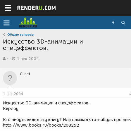
Общие вопросы
Искусство 3D-анимации и
спецэффектов.
А
Д
-
1 дек 2004
в
а
т
т
о
а
Guest
р
с
т
о
е
з
м
д
1 дек 2004
ы
а
н
Искусство 3D-анимации и спецэффектов.
и
Керлоу
я
Кто нибуть видел эту книгу? Или слышал что-нибудь про нее
http://www.books.ru/books/208252