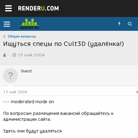
Общие вопросы
Ищуться спецы по Cult3D (удалёнка!)
А
Д
-
15 май 2004
в
а
т
т
о
а
Guest
р
с
т
о
е
з
м
д
15 май 2004
ы
а
н
--- moderated mode on
и
я
По вопросам размещения вакансий обращайтесь к
администрации сайта.
Здесь они будут удаляться.