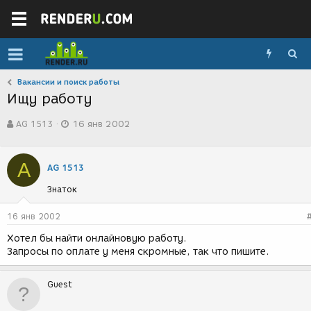
Вакансии и поиск работы
Ищу работу
А
Д
AG 1513
16 янв 2002
в
а
т
т
о
а
A
р
с
AG 1513
т
о
Знаток
е
з
м
д
ы
а
16 янв 2002
н
Хотел бы найти онлайновую работу.
и
Запросы по оплате у меня скромные, так что пишите.
я
Guest