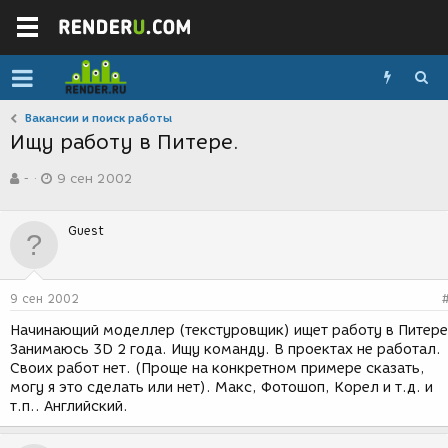
Вакансии и поиск работы
Ищу работу в Питере.
А
Д
-
9 сен 2002
в
а
т
т
о
а
Guest
р
с
т
о
е
з
м
д
9 сен 2002
ы
а
н
Начинающий моделлер (текстуровщик) ищет работу в Питере
и
Занимаюсь 3D 2 года. Ищу команду. В проектах не работал.
я
Своих работ нет. (Проще на конкретном примере сказать,
могу я это сделать или нет). Макс, Фотошоп, Корел и т.д. и
т.п.. Английский.