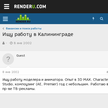
Вакансии и поиск работы
Ищу работу в Калининграде
А
Д
-
8 янв 2002
в
а
т
т
о
а
Guest
р
с
т
о
е
з
м
д
8 янв 2002
ы
а
н
Ищу работу моделера и аниматора. Опыт в 3D MAX, Characte
и
Studio, компоузинг (AE, Premier) год с небольшим. Работаю 
я
пр-ве ТВ-рекламы.