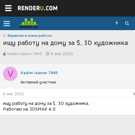
Вакансии и поиск работы
ищу работу на дому за $, 3D художника
А
Д
Vadim Ivanov 7945
6 янв 2002
в
а
т
т
о
а
V
р
с
Vadim Ivanov 7945
т
о
Активный участник
е
з
м
д
ы
а
6 янв 2002
н
ищу работу на дому за $, 3D художника.
и
Работаю на 3DSMAX 4.0
я