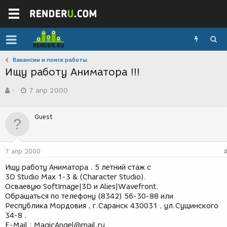
Вакансии и поиск работы
Ищу работу Аниматора !!!
А
Д
-
7 апр 2000
в
а
т
т
о
а
Guest
р
с
т
о
е
з
м
д
7 апр 2000
ы
а
н
Ищу работу Аниматора . 5 летний стаж с
и
3D Studio Max 1-3 & (Character Studio).
я
Осваевую SoftImage|3D и Alies|Wavefront.
Обращаться по телефону (8342) 56-30-88 или
Республика Мордовия , г.Саранск 430031 , ул.Сущинского
34-8 .
E-Mail : MagicAngel@mail.ru