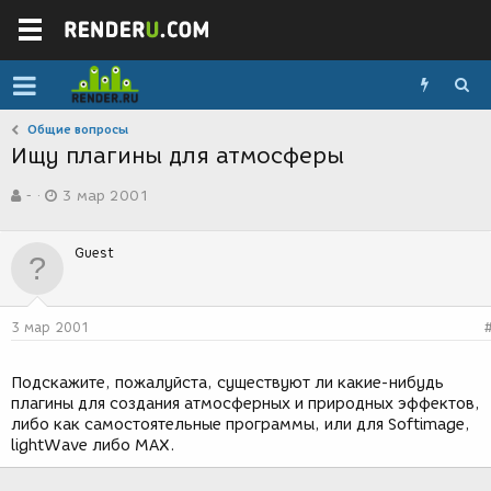
Общие вопросы
Ищу плагины для атмосферы
А
Д
-
3 мар 2001
в
а
т
т
о
а
Guest
р
с
т
о
е
з
м
д
3 мар 2001
ы
а
н
и
Подскажите, пожалуйста, существуют ли какие-нибудь
я
плагины для создания атмосферных и природных эффектов,
либо как самостоятельные программы, или для Softimage,
lightWave либо MAX.