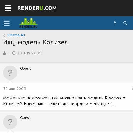
Cinema 4D
Ищу модель Колизея
А
Д
-
30 янв 2005
в
а
т
т
о
а
Guest
р
с
т
о
е
з
м
д
30 янв 2005
ы
а
н
Может кто подскажет, где можно взять модель Римского
и
Колизея? Наверняка лежит где-нибудь и меня ждёт...
я
Guest