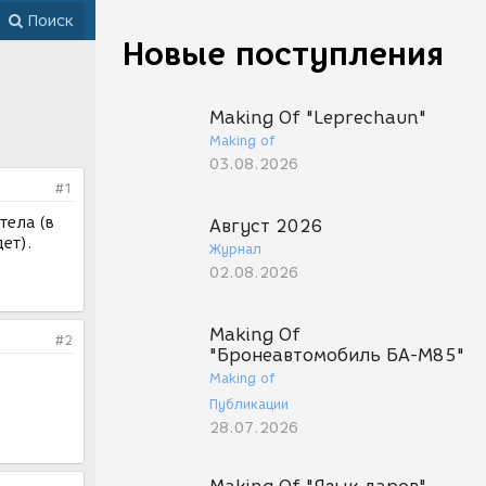
Поиск
Новые поступления
Making Of "Leprechaun"
Making of
03.08.2026
#1
тела (в
Август 2026
ет).
Журнал
02.08.2026
Making Of
#2
"Бронеавтомобиль БА-М85"
Making of
Публикации
28.07.2026