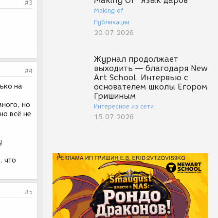
Making Of "Язык даров"
#3
Making of
Публикации
20.07.2026
Журнал продолжает
выходить — благодаря New
#4
Art School. Интервью с
ько на
основателем школы Егором
Гришиным
много, но
Интересное из сети
но всё не
15.07.2026
у
, что
#5