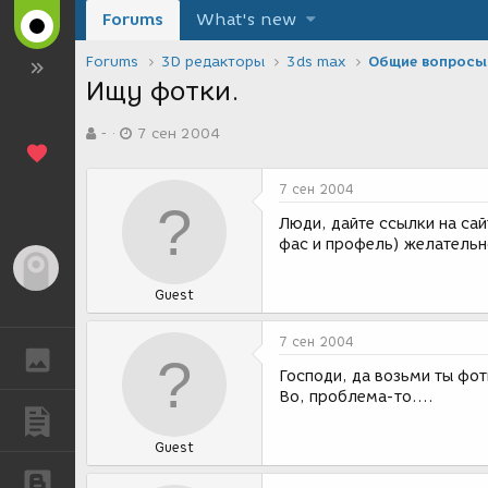
Forums
What's new
Forums
3D редакторы
3ds max
Общие вопросы
Ищу фотки.
А
Д
-
7 сен 2004
в
а
т
т
о
а
7 сен 2004
р
с
т
о
Люди, дайте ссылки на сай
е
з
фас и профель) желательн
м
д
Гость
ы
а
Guest
н
и
я
7 сен 2004
ГАЛЕРЕЯ
Господи, да возьми ты фоти
Во, проблема-то....
ПУБЛИКАЦИИ
Guest
БЛОГИ