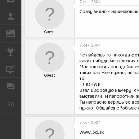
7 сен 2004
Сразу видно - начинающий
РАБОТА
Guest
REN
ЖУРНАЛ
7 сен 2004
КОНКУРСЫ
Не найдёшь ты никогда фот
каких нибудь ментовских 
Мне однажды понадобился 
КУРСЫ
таких как мне нужно, не н
Guest
то.
ПЛЮНУЛ!
ФОРУМ
Взял цифровую камеру, см
выставляй. И папоротник ж
Ты напрасно веришь во все
RU
Русский
нужно. Общайся с "объект
7 сен 2004
www.3d.sk