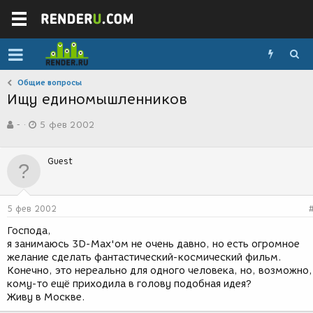
Общие вопросы
Ищу единомышленников
А
Д
-
5 фев 2002
в
а
т
т
о
а
Guest
р
с
т
о
е
з
м
д
5 фев 2002
ы
а
н
Господа,
и
я занимаюсь 3D-Max'ом не очень давно, но есть огромное
я
желание сделать фантастический-космический фильм.
Конечно, это нереально для одного человека, но, возможно,
кому-то ещё приходила в голову подобная идея?
Живу в Москве.