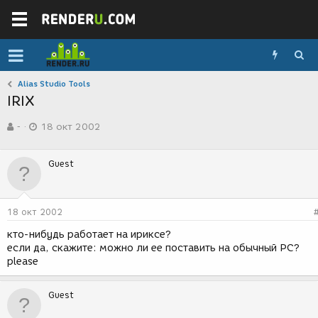
Alias Studio Tools
IRIX
А
Д
-
18 окт 2002
в
а
т
т
о
а
Guest
р
с
т
о
е
з
м
д
18 окт 2002
ы
а
н
кто-нибудь работает на ириксе?
и
если да, скажите: можно ли ее поставить на обычный PC?
я
please
Guest