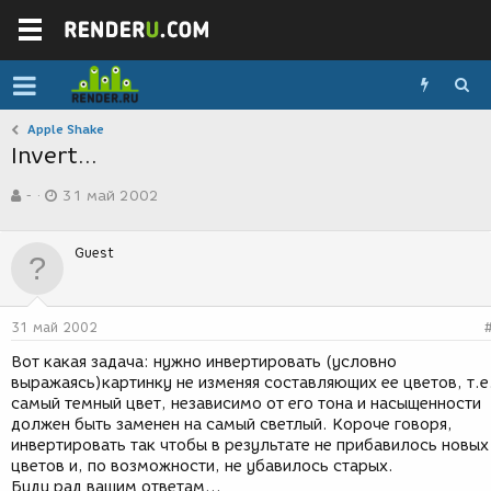
Apple Shake
Invert...
А
Д
-
31 май 2002
в
а
т
т
о
а
Guest
р
с
т
о
е
з
м
д
31 май 2002
ы
а
н
Вот какая задача: нужно инвертировать (условно
и
выражаясь)картинку не изменяя составляющих ее цветов, т.е
я
самый темный цвет, независимо от его тона и насыщенности
должен быть заменен на самый светлый. Короче говоря,
инвертировать так чтобы в результате не прибавилось новых
цветов и, по возможности, не убавилось старых.
Буду рад вашим ответам...