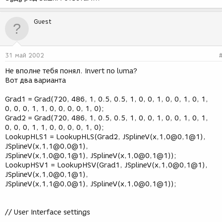
Guest
31 май 2002
Не вполне тебя понял. Invert по luma?
Вот два варианта
Grad1 = Grad(720, 486, 1, 0.5, 0.5, 1, 0, 0, 1, 0, 0, 1, 0, 1,
0, 0, 0, 1, 1, 0, 0, 0, 0, 1, 0);
Grad2 = Grad(720, 486, 1, 0.5, 0.5, 1, 0, 0, 1, 0, 0, 1, 0, 1,
0, 0, 0, 1, 1, 0, 0, 0, 0, 1, 0);
LookupHLS1 = LookupHLS(Grad2, JSplineV(x,1,0@0,1@1),
JSplineV(x,1,1@0,0@1),
JSplineV(x,1,0@0,1@1), JSplineV(x,1,0@0,1@1));
LookupHSV1 = LookupHSV(Grad1, JSplineV(x,1,0@0,1@1),
JSplineV(x,1,0@0,1@1),
JSplineV(x,1,1@0,0@1), JSplineV(x,1,0@0,1@1));
// User Interface settings