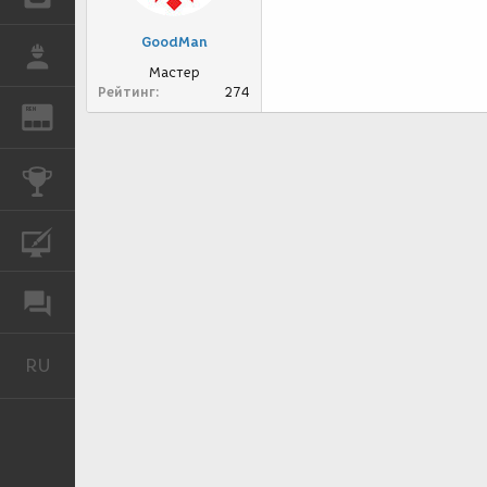
GoodMan
РАБОТА
Мастер
Рейтинг
274
REN
ЖУРНАЛ
КОНКУРСЫ
КУРСЫ
ФОРУМ
RU
Русский