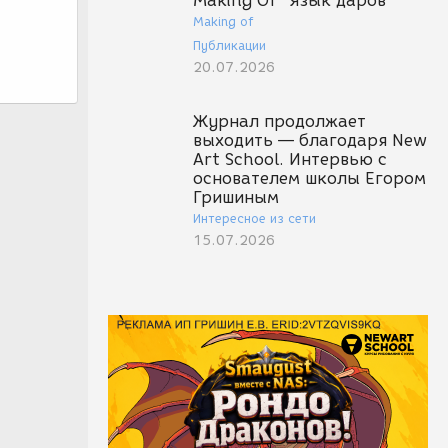
Making Of "Язык даров"
Making of
Публикации
20.07.2026
Журнал продолжает
выходить — благодаря New
Art School. Интервью с
основателем школы Егором
Гришиным
Интересное из сети
15.07.2026