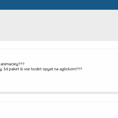
s animaciey???
y 3d paket ili vse budet opyat na aglickom???