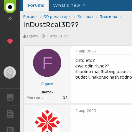
Forums
What's new
Forums
3D редакторы
3ds max
Плагины
InDustReal3D??
А
Д
Figaro
1 апр 2003
в
а
т
т
о
а
1 апр 2003
р
с
F
т
о
chto eto?
е
з
ewe odin rhino??
м
д
ili polno mas6tabniy paket 
Гость
ы
а
budet li nakonec nash rodno
н
Figaro
и
я
Знаток
ГАЛЕРЕЯ
Рейтинг
21
1 апр 2003
ПУБЛИКАЦИИ
-
БЛОГИ