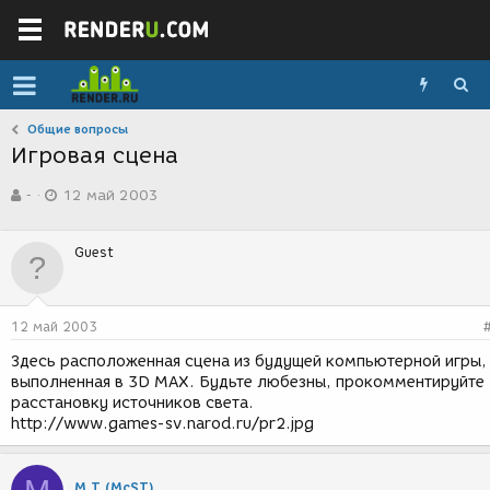
Общие вопросы
Игровая сцена
А
Д
-
12 май 2003
в
а
т
т
о
а
Guest
р
с
т
о
е
з
м
д
12 май 2003
ы
а
н
Здесь расположенная сцена из будущей компьютерной игры,
и
выполненная в 3D MAX. Будьте любезны, прокомментируйте
я
расстановку источников света.
http://www.games-sv.narod.ru/pr2.jpg
М Т (McST)