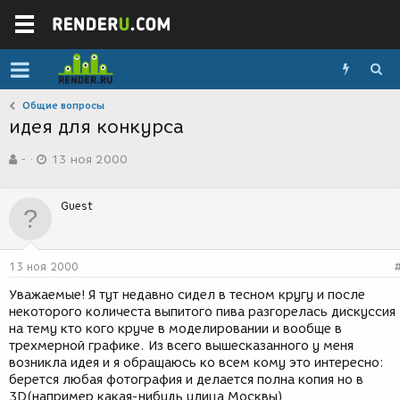
Общие вопросы
идея для конкурса
А
Д
-
13 ноя 2000
в
а
т
т
о
а
Guest
р
с
т
о
е
з
м
д
13 ноя 2000
ы
а
н
Уважаемые! Я тут недавно сидел в тесном кругу и после
и
некоторого количеста выпитого пива разгорелась дискуссия
я
на тему кто кого круче в моделировании и вообще в
трехмерной графике. Из всего вышесказанного у меня
возникла идея и я обращаюсь ко всем кому это интересно:
берется любая фотография и делается полна копия но в
3D(например какая-нибудь улица Москвы)