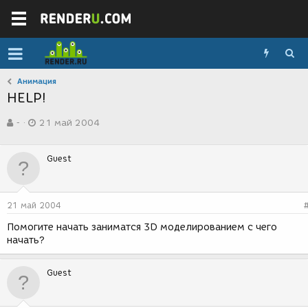
Анимация
HELP!
А
Д
-
21 май 2004
в
а
т
т
о
а
Guest
р
с
т
о
е
з
м
д
21 май 2004
ы
а
н
Помогите начать заниматся 3D моделированием с чего
и
начать?
я
Guest