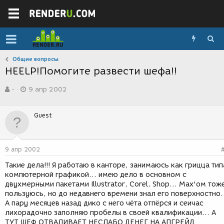
Общие вопросы
HEELP!Помогите развести шефа!!
А
Д
-
9 апр 2002
в
а
т
т
о
а
Guest
р
с
т
о
е
з
м
д
9 апр 2002
ы
а
н
Такие дела!!! Я работаю в канторе, занимаюсь как грицца тип
и
компютерной графикой... имею дело в основном с
я
двухмерными пакетами Illustrator, Corel, Shop... Max'ом тож
пользуюсь, но до недавнего времени знал его поверхностно.
А пару месяцев назад дико с него чёта отпёрся и сеичас
лихорадочно заполняю пробелы в своей квалификации... А
ТУТ ШЕФ ОТВАЛИВАЕТ НЕСЛАБО ДЕНЕГ НА АПГРЕЙД