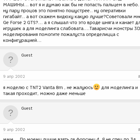
МАШИНЫ... вот я и думаю как бы не попасть пальцем в небо.
ну пару процов это понятно пошустрее.. ну оперативки
гигабайт.. а вот скажем видюху какую лучше?Советовали мн
Ge Forse 2 GTS?... а я слышал что это вроде шняга и канает д
игрушек а для моделинга слабовата....Таварисчи монстры 3
моделирования помогите пожалуста определицца с
конфигурацией...
Guest
9 апр 2002
я моделю с TNT2 Vanta 8m , не жалуюсь
для моделинга и
такая проходит, можно даже меньше
Guest
9 апр 2002
ммм....По моему лучше взять ге форсину 4. Я не спец по 3д,