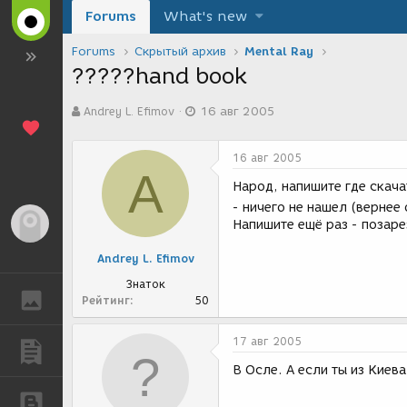
Forums
What's new
Forums
Скрытый архив
Mental Ray
?????hand book
А
Д
Andrey L. Efimov
16 авг 2005
в
а
т
т
о
а
16 авг 2005
р
с
A
т
о
Народ, напишите где скач
е
з
- ничего не нашел (вернее
м
д
Гость
Напишите ещё раз - позарез
ы
а
н
Andrey L. Efimov
и
я
Знаток
ГАЛЕРЕЯ
Рейтинг
50
17 авг 2005
ПУБЛИКАЦИИ
В Осле. А если ты из Киева
БЛОГИ