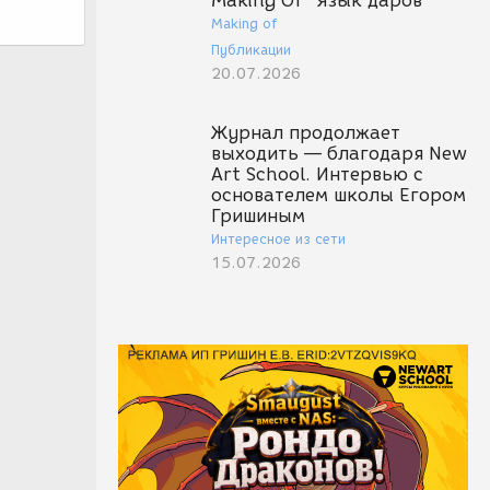
Making Of "Язык даров"
Making of
Публикации
20.07.2026
Журнал продолжает
выходить — благодаря New
Art School. Интервью с
основателем школы Егором
Гришиным
Интересное из сети
15.07.2026