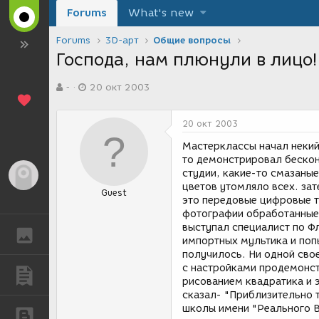
Forums
What's new
Forums
3D-арт
Общие вопросы
Господа, нам плюнули в лицо
А
Д
-
20 окт 2003
в
а
т
т
о
а
20 окт 2003
р
с
т
о
Мастерклассы начал некий
е
з
то демонстрировал бескон
м
д
студии, какие-то смазаны
Гость
ы
а
цветов утомляло всех. зат
Guest
н
это передовые цифровые т
и
фотографии обработанные
я
выступал специалист по Ф
ГАЛЕРЕЯ
импортных мультика и попы
получилось. Ни одной сво
с настройками продемонс
ПУБЛИКАЦИИ
рисованием квадратика и 
сказал- "Приблизительно 
школы имени "Реального В
БЛОГИ