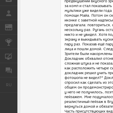
предвкушении вкусного зр
за комп и стал показыват
мультики уже видели года
РАБОТА
помощи Майа. Потом он ск
иконке с заветной надпись
предлагала: повториться, 
REN
ЖУРНАЛ
нескольку раз. Ругань ост
никто и не увидел. Хотя п
экрану и выкидывать куск
КОНКУРСЫ
пару раз. Показав ещё па
лица и пошли домой. Сле
Зрители были накормлены
КУРСЫ
Докладчик обхвалил отснят
сложная штука и не показа
как расположить четыре с
ФОРУМ
докладчик решил учить пр
фотошопа не видел?" Докл
спросил как сделать из эт
RU
Русский
общем он продемонстриров
у него не получилось, по
пейзажем. Мне подумалось
реалистичный пейзаж в Br
вернуться домой и обязате
Часть присутствующих вид