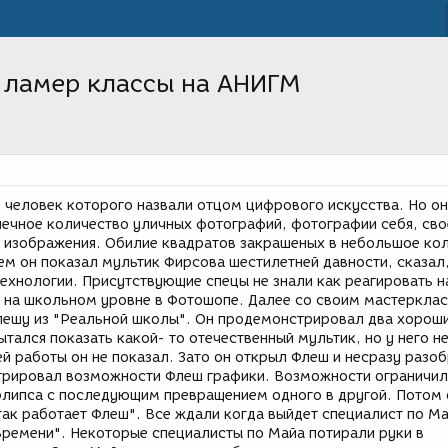
! ламер классы на АНИГМ
 человек которого назвали отцом цифрового искусства. Но о
ечное количество уличных фотографий, фотографии себя, сво
е изображения. Обилие квадратов закрашеных в небольшое ко
ем он показал мультик Фирсова шестилетней давности, сказал,
ехнологии. Присутствующие спецы не знали как реагировать н
 на школьном уровне в Фотошопе. Далее со своим мастеркла
лешу из "Реальной школы". Он продемонстрировал два хорош
тался показать какой- то отечественный мультик, но у него н
ей работы он не показал. Зато он открыл Флеш и несразу разо
трировал возможности Флеш графики. Возможности ограничил
элипса с последующим превращением одного в другой. Потом 
так работает Флеш". Все ждали когда выйдет специалист по Ма
ремени". Некоторые специалисты по Майа потирали руки в