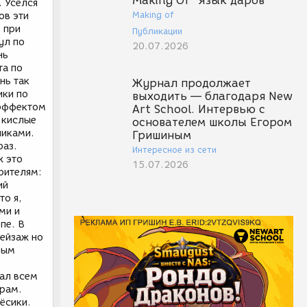
Making Of "Язык даров"
. Уселся
Making of
ов эти
 при
Публикации
ул по
20.07.2026
нь
та по
нь так
Журнал продолжает
ики по
выходить — благодаря New
 эффектом
Art School. Интервью с
 кислые
основателем школы Егором
ликами.
Гришиным
раз.
Интересное из сети
ж это
15.07.2026
зрителям:
ий
то я,
ми и
пе. В
пейзаж но
ным
вал всем
ерам.
ёсики.