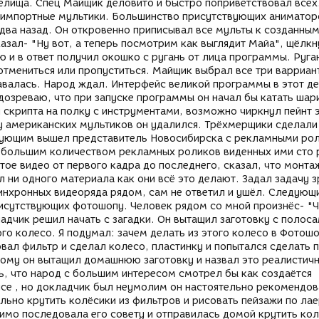
елища. Спец Майщик деловито и быстро поприветствовал всех
ь импортные мультики. Большинство присутствующих аниматор
 два назад. Он откровенно приписывал все мульты к созданным
азал- "Ну вот, а теперь посмотрим как выглядит Майа", щёлкн
ю и в ответ получил окошко с ругань от лица программы. Руга
отмениться или пропуститься. Майщик выбрал все три варриан
авалась. Народ ждал. Интерфейс великой программы в этот де
одозреваю, что при запуске программы он начал бы катать шар
и скрипта на полку с инструментами, возможно чиркнул пейнт
ру американских мультиков он удалился. Трёхмерщики сделали
дующим вышел представитель Новосибирска с рекламными ро
 большим количеством рекламных роликов виденных ими сто 
ое видео от первого кадра до последнего, сказал, что монта
л ни одного материала как они всё это делают. Задал задачу 
инхронных видеоряда рядом, сам не ответил и ушёл. Следующ
исутствующих фотошопу. Человек рядом со мной произнёс- "Ч
адчик решил начать с загадки. Он вытащил заготовку с полоса
ого колесо. Я подумал: зачем делать из этого колесо в Фотошо
ал фильтр и сделал колесо, пластинку и попытался сделать 
этому он вытащил домашнюю заготовку и назвал это реалистич
, что народ с большим интересом смотрел бы как создаётся
yce , но докладчик был неумолим он настоятельно рекомендо
льно крутить колёсики из фильтров и рисовать пейзажи по ла
имо последовала его совету и отправилась домой крутить кол