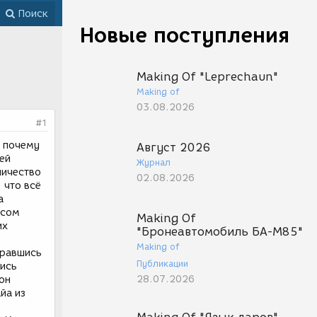
Поиск
Новые поступления
Making Of "Leprechaun"
Making of
03.08.2026
#1
н почему
Август 2026
ей
Журнал
личество
02.08.2026
 что всё
а
ссом
Making Of
их
"Бронеавтомобиль БА-М85"
е
Making of
бравшись
Публикации
ись
28.07.2026
он
йа из