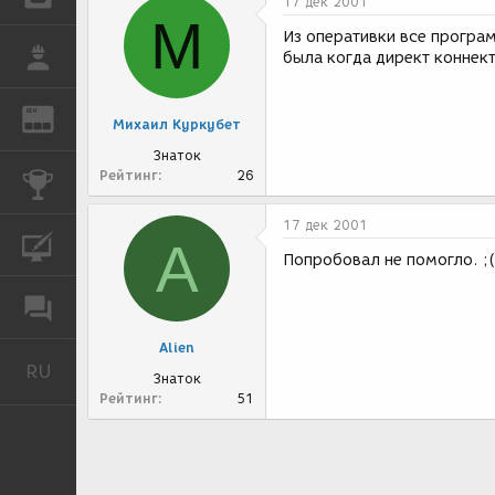
17 дек 2001
М
Из оперативки все програм
РАБОТА
была когда директ коннект
REN
ЖУРНАЛ
Михаил Куркубет
Знаток
Рейтинг
26
КОНКУРСЫ
17 дек 2001
A
КУРСЫ
Попробовал не помогло. ;(
ФОРУМ
Alien
RU
Русский
Знаток
Рейтинг
51