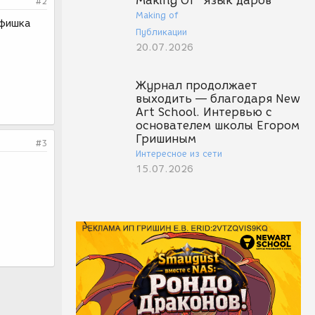
Making Of "Язык даров"
#2
Making of
 фишка
Публикации
20.07.2026
Журнал продолжает
выходить — благодаря New
Art School. Интервью с
основателем школы Егором
Гришиным
#3
Интересное из сети
15.07.2026