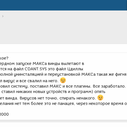
кое?
чеердном запуске МАКСа винды вылетают в
ается на файл CDANT.SYS это файл Цдиллы
полной унинсталяцией и переустановкой МАКСа такая же фигня
л вирус и все свалил на него.
овил систему, поставил МАКС и все плагины. Все заработало.
 ставил никаких новых устройств и программ) опять
т винда. Вирусов нет точно, спирать ненакого.
лания нет тем более это не панацея, через некоторое время о
n2000