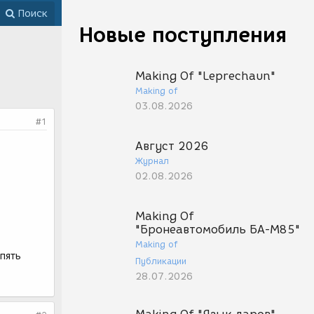
Поиск
Новые поступления
Making Of "Leprechaun"
Making of
03.08.2026
#1
Август 2026
Журнал
02.08.2026
Making Of
"Бронеавтомобиль БА-М85"
Making of
пять
Публикации
28.07.2026