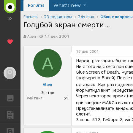
Forums
What's new
Forums
3D редакторы
3ds max
Общие вопросы
Голубой экран смерти...
А
Д
Alien
17 дек 2001
в
а
т
т
о
а
17 дек 2001
р
с
A
т
о
Народ, у когонить было та
е
з
Ни с того ни с сего при о
м
д
Blue Screen of Death. Руг
Гость
ы
а
(порверено Васей) После 
н
Alien
осталась. Как раз подцепи
и
Форматнул винт Переустан
я
Знаток
Через некоторое время (не
ГАЛЕРЕЯ
Рейтинг
51
при запуске МАКСа вылетае
Преустанавливать винды же
слетит.
ПУБЛИКАЦИИ
3 пень, 512, ГеФорс 2, wi
БЛОГИ