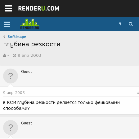
SoftImage
глубина резкости
А
Д
-
9 апр 2003
в
а
т
т
о
а
Guest
р
с
т
о
е
з
м
д
9 апр 2003
ы
а
н
в КСИ глубина резкости делается только фейковыми
и
способами?
я
Guest