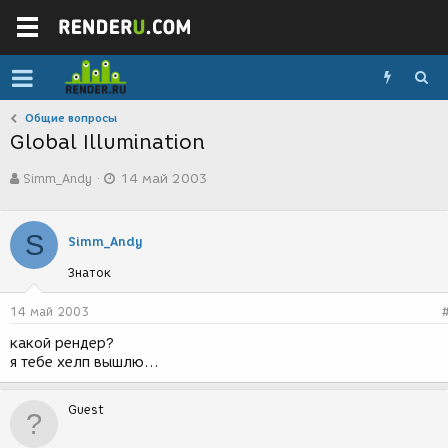
Общие вопросы
Global Illumination
А
Д
Simm_Andy
14 май 2003
в
а
т
т
о
а
S
р
с
Simm_Andy
т
о
Знаток
е
з
м
д
ы
а
14 май 2003
н
какой рендер?
и
я тебе хелп вышлю...
я
Guest