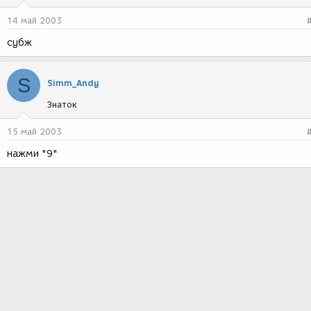
14 май 2003
субж
S
Simm_Andy
Знаток
15 май 2003
нажми "9"