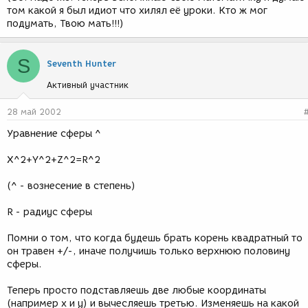
том какой я был идиот что хилял её уроки. Кто ж мог
подумать, Твою мать!!!)
S
Seventh Hunter
Активный участник
28 май 2002
Уравнение сферы ^
X^2+Y^2+Z^2=R^2
(^ - вознесение в степень)
R - радиус сферы
Помни о том, что когда будешь брать корень квадратный то
он травен +/-, иначе получишь только верхнюю половину
сферы.
Теперь просто подставляешь две любые координаты
(например х и у) и вычесляешь третью. Изменяешь на какой