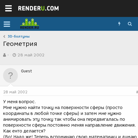
3D-болтуны
Геометрия
А
Д
-
28 май 2002
в
а
т
т
о
а
Guest
р
с
т
о
е
з
м
д
28 май 2002
ы
а
н
У меня вопрос.
и
Мне нужно найти точку на поверхности сферы (просто
я
координаты в любой точке сферы) и затем мне нужно
анимировать эту точку так чтобы она передвигалась по
поверхности сферы постоянно меняя направление движения.
Как енто делается?
(Во! Надо же! Теперь вспоминаю свою математичку и думаю