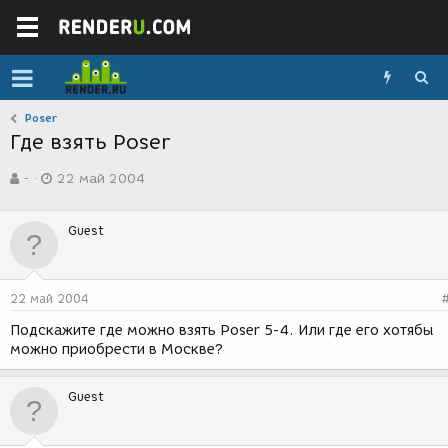
Poser
Где взять Poser
А
Д
-
22 май 2004
в
а
т
т
о
а
Guest
р
с
т
о
е
з
м
д
22 май 2004
ы
а
н
Подскажите где можно взять Poser 5-4. Или где его хотябы
и
можно приобрести в Москве?
я
Guest