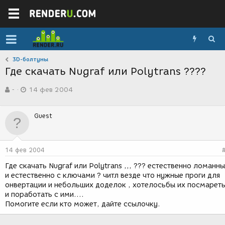
3D-болтуны
Где скачать Nugraf или Polytrans ????
А
Д
-
14 фев 2004
в
а
т
т
о
а
Guest
р
с
т
о
е
з
м
д
14 фев 2004
ы
а
н
Где скачать Nugraf или Polytrans ,,, ??? естественно ломанн
и
и естественно с ключами ? читл везде что нужные проги для
я
онвертации и небольших доделок , хотелосьбы их посмарет
и поработать с ими....
Помогите если кто может, дайте ссылочку.