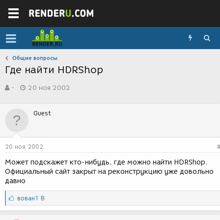
Общие вопросы
Где найти HDRShop
А
Д
-
20 ноя 2002
в
а
т
т
о
а
Guest
р
с
т
о
е
з
м
д
20 ноя 2002
ы
а
н
Может подскажет кто-нибудь, где можно найти HDRShop.
и
Официальный сайт закрыт на реконструкцию уже довольно
я
давно
С
вован1 В
и
м