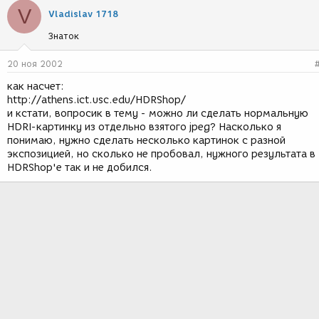
п
V
Vladislav 1718
а
т
Знаток
и
и
20 ноя 2002
:
как насчет:
http://athens.ict.usc.edu/HDRShop/
и кстати, вопросик в тему - можно ли сделать нормальную
HDRI-картинку из отдельно взятого jpeg? Насколько я
понимаю, нужно сделать несколько картинок с разной
экспозицией, но сколько не пробовал, нужного результата в
HDRShop'е так и не добился.