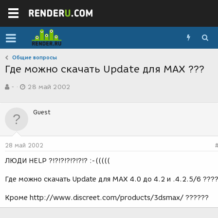
Общие вопросы
Где можно скачать Update для МАХ ???
А
Д
-
28 май 2002
в
а
т
т
о
а
Guest
р
с
т
о
е
з
м
д
28 май 2002
ы
а
н
ЛЮДИ HELP ?!?!?!?!?!?!? :-(((((
и
я
Где можно скачать Update для МАХ 4.0 до 4.2 и .4.2.5/6 ???
Кроме http://www.discreet.com/products/3dsmax/ ??????