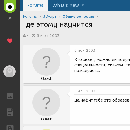
Forums
What's new
Forums
3D-арт
Общие вопросы
Где этому научится
А
Д
-
6 июн 2003
в
а
т
т
о
а
6 июн 2003
р
с
т
о
Кто знает, можно ли получ
е
з
специальности, скажем, те
м
д
пожалуйста.
Гость
ы
а
Guest
н
и
я
6 июн 2003
ГАЛЕРЕЯ
Да нафиг тебе это образо
ПУБЛИКАЦИИ
Guest
БЛОГИ