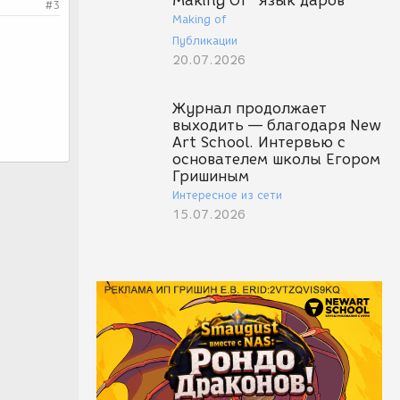
Making Of "Язык даров"
#3
Making of
Публикации
20.07.2026
Журнал продолжает
выходить — благодаря New
Art School. Интервью с
основателем школы Егором
Гришиным
Интересное из сети
15.07.2026