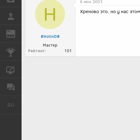
6 июн 2003
H
Хреново это, но у нас этому
РАБОТА
REN
ЖУРНАЛ
#HoUnD#
Мастер
Рейтинг
101
КОНКУРСЫ
КУРСЫ
ФОРУМ
RU
Русский