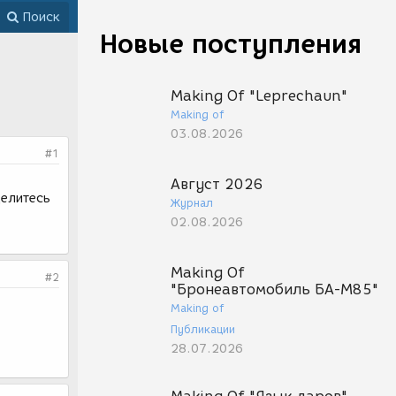
Поиск
Новые поступления
Making Of "Leprechaun"
Making of
03.08.2026
#1
Август 2026
делитесь
Журнал
02.08.2026
Making Of
#2
"Бронеавтомобиль БА-М85"
.
Making of
Публикации
28.07.2026