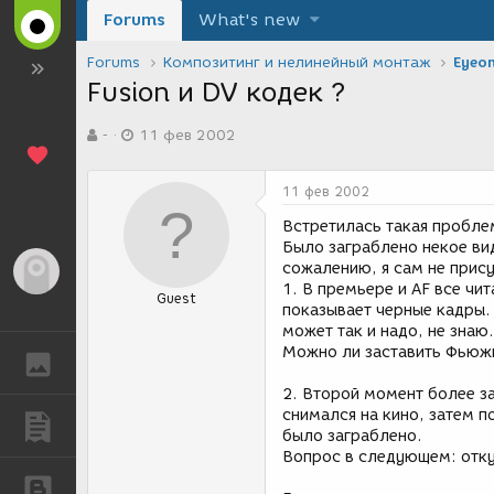
Forums
What's new
Forums
Композитинг и нелинейный монтаж
Eyeon
Fusion и DV кодек ?
А
Д
-
11 фев 2002
в
а
т
т
о
а
11 фев 2002
р
с
т
о
Встретилась такая пробле
е
з
Было заграблено некое вид
м
д
сожалению, я сам не прису
Гость
ы
а
1. В премьере и AF все чи
Guest
н
показывает черные кадры. 
и
может так и надо, не знаю.
я
Можно ли заставить Фьюж
ГАЛЕРЕЯ
2. Второй момент более за
снимался на кино, затем по
ПУБЛИКАЦИИ
было заграблено.
Вопрос в следующем: отку
БЛОГИ