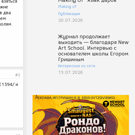
Making Of "Язык даров"
 взяться
Making of
южне
в два
Публикации
лем
20.07.2026
полям
Журнал продолжает
выходить — благодаря New
Art School. Интервью с
основателем школы Егором
Гришиным
Интересное из сети
15.07.2026
#2
IE1394/ и