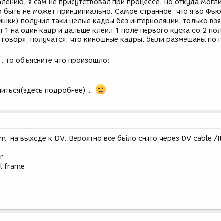
лению, я сам не присутствовал при процессе, но откуда могли
но быть не может принципиально. Самое странное, что я во Фь
вишки) получил таки целые кадры без интерноляции, только взя
 1 на один кадр и дальше клеил 1 поле первого куска со 2 по
 говоря, получатся, что киношные кадры, были размешаны по 
), то объясните что произошло:
лечиться(здесь подробнее)…
m, на вьiходе к DV. Вероятно все бьiло снято через DV cable /
r
ll frame