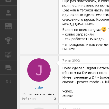
Еще раз повторюсь, к сожа
поля, если на кино их ес-
(разжав в тэгэахи часть а
РАБОТА
одинаковых куска, сместил
смещенного куска. Короче
между дивишными.
REN
ЖУРНАЛ
Если я не всех запутал
-
- криво заграбили
- так работает DV кодек
КОНКУРСЫ
- я придурок, и как мне 
Пишите.
КУРСЫ
7 мар 2002
J
ФОРУМ
Поле сделал Digital Betaca
об етом на DV имеет поле.
Имеет лечение у DF - loade
RU
Русский
сказат - proces mode -> fu
Jivko
Успех,
Пользователь сайта
Живко
Рейтинг
2