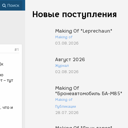
Поиск
Новые поступления
Making Of "Leprechaun"
Making of
03.08.2026
#1
Август 2026
(к
Журнал
02.08.2026
но
т – тут
Making Of
"Бронеавтомобиль БА-М85"
Making of
Публикации
, что и
28.07.2026