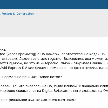
 Fusion & Generation
мка.
ео (через премьеру) с DV камеры, соответственно кодек DV, 
тствовал). Далее все стало грустно. Выяснились два момента.
тается пучком, но это не интересно. Фьюжн открывает авишку, 
Avid Express DV все делает нормально, но долго пересчитывае
н нормально понимать такой поток?
бавен. То, что писалось на DV, было клипом. Изначально клип
кадрово скидывался на Digital Betacam, с него сливался на DV
да в финальной авишке могли взяться поля?