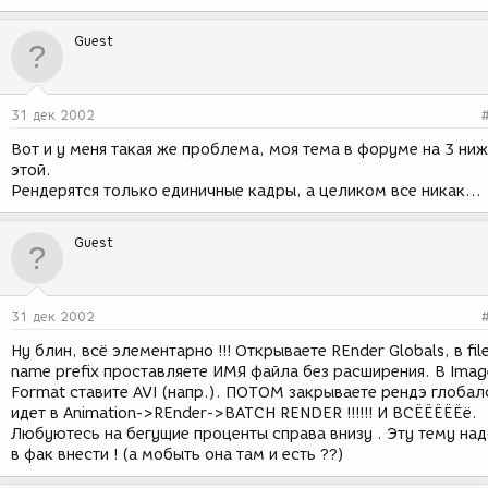
Guest
31 дек 2002
Вот и у меня такая же проблема, моя тема в форуме на 3 ни
этой.
Рендерятся только единичные кадры, а целиком все никак...
Guest
31 дек 2002
Ну блин, всё элементарно !!! Открываете REnder Globals, в fil
name prefix проставляете ИМЯ файла без расширения. В Imag
Format ставите AVI (напр.). ПОТОМ закрываете рендэ глобал
идет в Animation->REnder->BATCH RENDER !!!!!! И ВСЁЁЁЁЁё.
Любуютесь на бегущие проценты справа внизу . Эту тему на
в фак внести ! (а мобыть она там и есть ??)