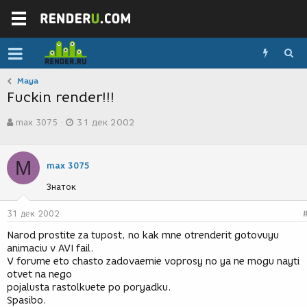
Maya
Fuckin render!!!
А
Д
max 3075
31 дек 2002
в
а
т
т
о
а
M
р
с
max 3075
т
о
Знаток
е
з
м
д
ы
а
31 дек 2002
н
Narod prostite za tupost, no kak mne otrenderit gotovuyu
и
animaciu v AVI fail.
я
V forume eto chasto zadovaemie voprosy no ya ne mogu nayti
otvet na nego
pojalusta rastolkuete po poryadku.
Spasibo.