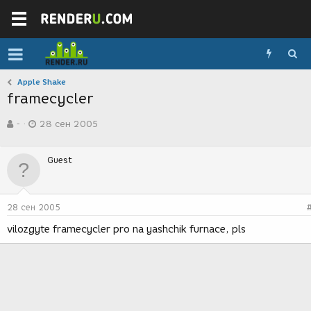
Apple Shake
framecycler
А
Д
-
28 сен 2005
в
а
т
т
о
а
Guest
р
с
т
о
е
з
м
д
28 сен 2005
ы
а
н
vilozgyte framecycler pro na yashchik furnace, pls
и
я