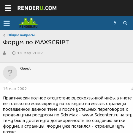
Общие вопросы
Форум по MAXSCRIPT
А
Д
-
16 мар 2002
в
а
т
т
о
а
Guest
р
с
т
о
е
з
м
д
16 мар 2002
ы
а
н
Практически полное отсутствие русскоязычной инфы в инете
и
не только по максскрипту натолкнуло на мысль страницы
я
посвященной данной теме и после успешных переговоров с
продвинутым ресурсом по 3ds Max - www.3dcenter.ru на эту
тему была достигнута договоренность по созданию ветки
форума и страницы. Форум уже появился - страница чуть
позже.