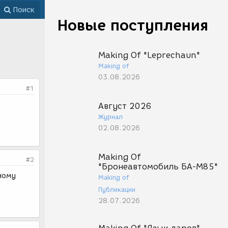
Поиск
Новые поступления
Making Of "Leprechaun"
Making of
03.08.2026
#1
Август 2026
Журнал
02.08.2026
Making Of
#2
"Бронеавтомобиль БА-М85"
зному
Making of
Публикации
28.07.2026