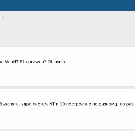
pod WinNT.Eto prawda? Objasnite .
объяснять. ядро систем NT и 98 построенно по разному..по ра