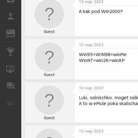
10 мар 2003
A kak pod Win2000?
РАБОТА
Guest
REN
ЖУРНАЛ
10 мар 2003
КОНКУРСЫ
Win95=WIN98=winMe
WinNT=win2K=winXP
КУРСЫ
Guest
ФОРУМ
10 мар 2003
Luki, solnischko, moget ssi
RU
Русский
A to w eMule poka skatschae
Guest
10 мар 2003