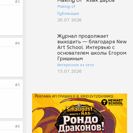
Making Of "Язык даров"
#3
Making of
Публикации
20.07.2026
Журнал продолжает
выходить — благодаря New
#4
Art School. Интервью с
основателем школы Егором
Гришиным
Интересное из сети
15.07.2026
#5
#6