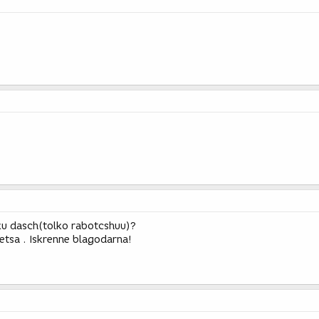
lku dasch(tolko rabotcshuu)?
tsa . Iskrenne blagodarna!